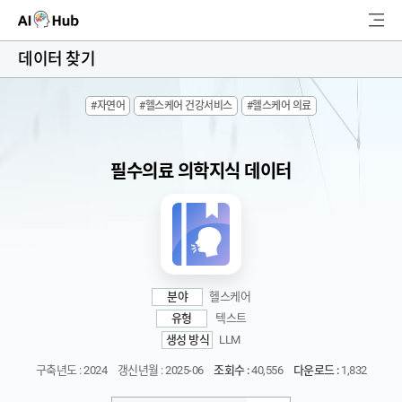
AI-Hub
데이터 찾기
로그인
회원가입
#자연어
#헬스케어 건강서비스
#헬스케어 의료
검
색
필수의료 의학지식 데이터
AI 데이터찾기
AI 허브소개
리더보드
분야
헬스케어
커뮤니티
유형
텍스트
생성 방식
LLM
AI 개발지원
구축년도 : 2024
갱신년월 : 2025-06
조회수 :
40,556
다운로드 :
1,832
고객지원