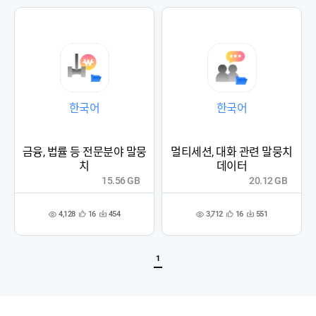
록
록
한국어
한국어
금융, 법률 등 전문분야 말뭉
멀티세션, 대화 관련 말뭉치
치
데이터
15.56 GB
20.12 GB
4,128
3,712
16
454
16
551
관
다
관
다
조
조
심
운
심
운
회
회
등
수
등
수
수
수
록
록
1