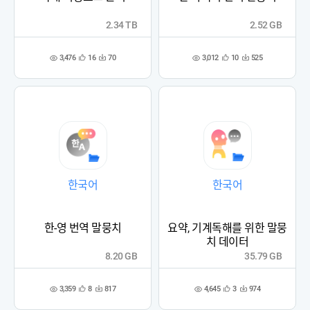
2.34 TB
2.52 GB
3,476
3,012
16
70
10
525
관
다
관
다
조
조
심
운
심
운
회
회
등
수
등
수
수
수
록
록
한국어
한국어
한-영 번역 말뭉치
요약, 기계독해를 위한 말뭉
치 데이터
8.20 GB
35.79 GB
3,359
4,645
8
817
3
974
관
다
관
다
조
조
심
운
심
운
회
회
등
수
등
수
수
수