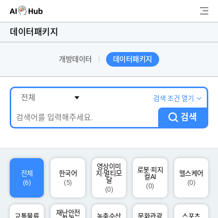
AI-Hub
데이터패키지
로그인
회원가입
개방데이터
데이터패키지
검
색
AI 데이터찾기
검색 조건 열기
검색
AI 허브소개
리더보드
커뮤니티
영상이미
로봇·피지
전체
한국어
지·멀티모
헬스케어
컬AI
달
(6)
(5)
(0)
(0)
(0)
AI 개발지원
재난안전
고객지원
교통물류
농축수산
문화관광
스포츠