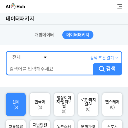
AI-Hub
데이터패키지
로그인
회원가입
개방데이터
데이터패키지
검
색
AI 데이터찾기
검색 조건 열기
검색
AI 허브소개
리더보드
커뮤니티
영상이미
로봇·피지
전체
한국어
지·멀티모
헬스케어
컬AI
달
(6)
(5)
(0)
(0)
(0)
AI 개발지원
재난안전
고객지원
교통물류
농축수산
문화관광
스포츠