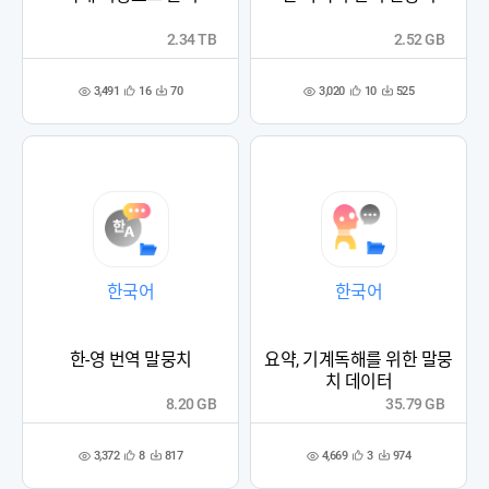
2.34 TB
2.52 GB
3,491
3,020
16
70
10
525
관
다
관
다
조
조
심
운
심
운
회
회
등
수
등
수
수
수
록
록
한국어
한국어
한-영 번역 말뭉치
요약, 기계독해를 위한 말뭉
치 데이터
8.20 GB
35.79 GB
3,372
4,669
8
817
3
974
관
다
관
다
조
조
심
운
심
운
회
회
등
수
등
수
수
수