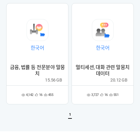
록
록
한국어
한국어
금융, 법률 등 전문분야 말뭉
멀티세션, 대화 관련 말뭉치
치
데이터
15.56 GB
20.12 GB
4,142
3,727
16
455
16
551
관
다
관
다
조
조
심
운
심
운
회
회
등
수
등
수
수
수
록
록
1