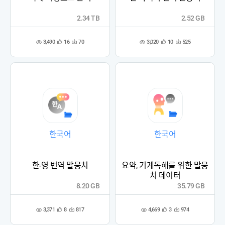
2.34 TB
2.52 GB
3,490
3,020
16
70
10
525
관
다
관
다
조
조
심
운
심
운
회
회
등
수
등
수
수
수
록
록
한국어
한국어
한-영 번역 말뭉치
요약, 기계독해를 위한 말뭉
치 데이터
8.20 GB
35.79 GB
3,371
4,669
8
817
3
974
관
다
관
다
조
조
심
운
심
운
회
회
등
수
등
수
수
수