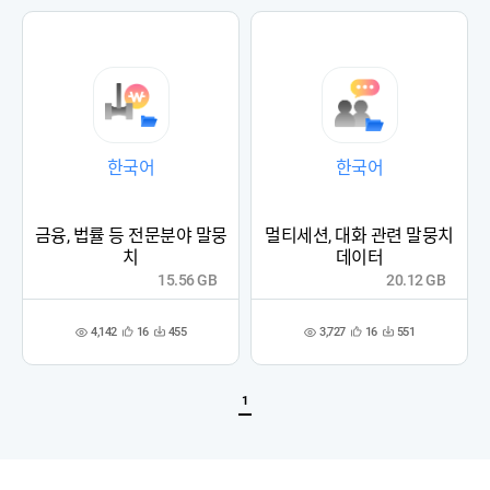
록
록
한국어
한국어
금융, 법률 등 전문분야 말뭉
멀티세션, 대화 관련 말뭉치
치
데이터
15.56 GB
20.12 GB
4,142
3,727
16
455
16
551
관
다
관
다
조
조
심
운
심
운
회
회
등
수
등
수
수
수
록
록
1