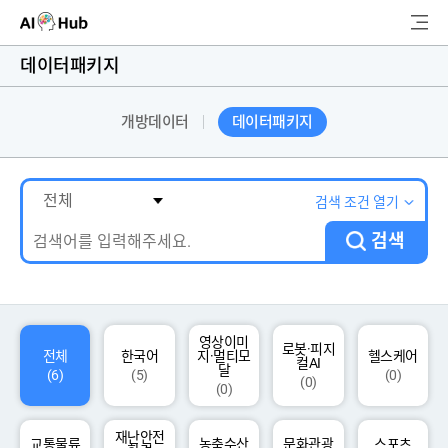
AI-Hub
데이터패키지
로그인
회원가입
개방데이터
데이터패키지
검
색
AI 데이터찾기
검색 조건 열기
검색
AI 허브소개
리더보드
커뮤니티
영상이미
로봇·피지
전체
한국어
지·멀티모
헬스케어
컬AI
달
(6)
(5)
(0)
(0)
(0)
AI 개발지원
재난안전
고객지원
교통물류
농축수산
문화관광
스포츠