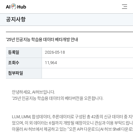
AI-Hub
공지사항
로그인
회원가입
검
‘25년 인공지능 학습용 데이터 베타개방 안내
색
등록일
2026-05-18
AI 데이터찾기
조회수
11,964
AI 허브소개
첨부파일
리더보드
안녕하세요, AI허브입니다.
‘25년 인공지능 학습용 데이터의 베타버전을 오픈합니다.
커뮤니티
AI 개발지원
LLM, LMM, 합성데이터, 추론데이터로 구성된 총 42종의 신규 데이터 중 지
었으며, 이 외 데이터는 6월까지 개방될 예정이오니 관심과 이용 부탁드립니
아울러 AI 허브에서 제공하고 있는 “오픈 API 다운로드(AI 허브 Shell 다운로
고객지원