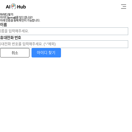
AI-Hub
아이디 찾기
아이디(e-mail)를 잊으셨나요?
아래 인증을 통해 확인이 가능합니다.
로그인
회원가입
이름
검
휴대전화 번호
색
아이디 찾기
취소
AI 데이터찾기
AI 허브소개
리더보드
커뮤니티
AI 개발지원
고객지원