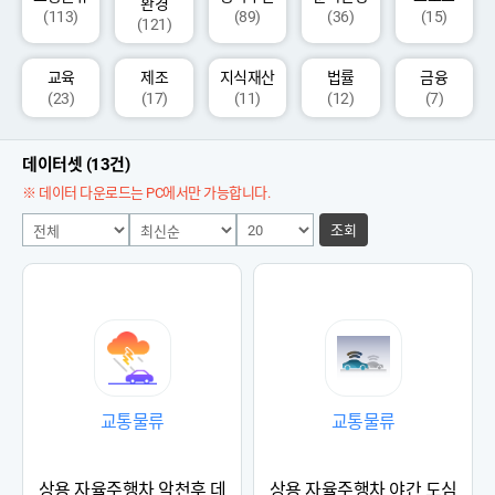
환경
(113)
(89)
(36)
(15)
(121)
교육
제조
지식재산
법률
금융
(23)
(17)
(11)
(12)
(7)
데이터셋 (13건)
※ 데이터 다운로드는 PC에서만 가능합니다.
조회
교통물류
교통물류
상용 자율주행차 악천후 데
상용 자율주행차 야간 도심