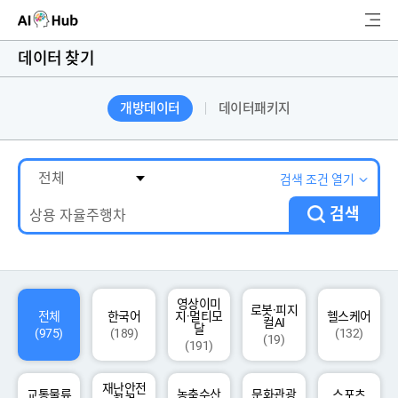
AI-Hub
데이터 찾기
로그인
회원가입
개방데이터
데이터패키지
검
색
AI 데이터찾기
검색 조건 열기
검색
AI 허브소개
리더보드
커뮤니티
영상이미
로봇·피지
전체
한국어
지·멀티모
헬스케어
컬AI
달
(975)
(189)
(132)
(19)
(191)
AI 개발지원
재난안전
고객지원
교통물류
농축수산
문화관광
스포츠