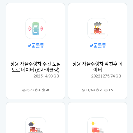
록
록
교통물류
교통물류
상용 자율주행차 주간 도심
상용 자율주행차 악천후 데
도로 데이터 (업사이클링)
이터
2025 | 4.93 GB
2022 | 275.74 GB
3,973
11,553
4
28
20
177
관
다
관
다
조
조
심
운
심
운
회
회
등
수
등
수
수
수
록
록