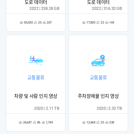
도로 데이터
도로 데이터
2022 | 238.28 GB
2022 | 316.32 GB
85,430
77,800
25
207
23
169
관
다
관
다
조
조
심
운
심
운
회
회
등
수
등
수
수
수
록
록
교통물류
교통물류
차량 및 사람 인지 영상
주차장애물 인지 영상
2020 | 2.11 TB
2020 | 2.32 TB
24,687
12,468
86
1,744
25
538
관
다
관
다
조
조
심
운
심
운
회
회
등
수
등
수
수
수
록
록