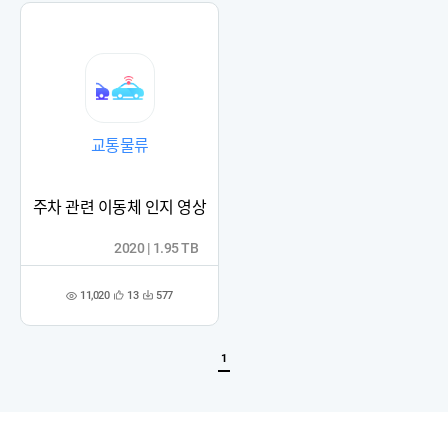
교통물류
주차 관련 이동체 인지 영상
2020 | 1.95 TB
11,020
13
577
관
다
조
심
운
회
등
수
수
록
1