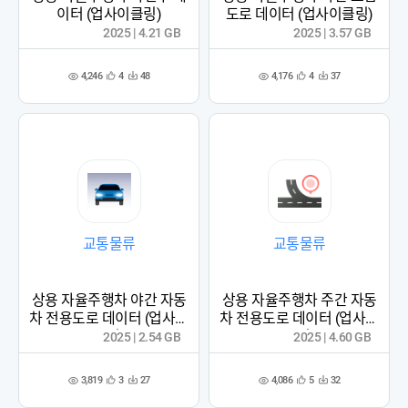
이터 (업사이클링)
도로 데이터 (업사이클링)
2025 | 4.21 GB
2025 | 3.57 GB
4,246
4,176
4
48
4
37
관
다
관
다
조
조
심
운
심
운
회
회
등
수
등
수
수
수
록
록
교통물류
교통물류
상용 자율주행차 야간 자동
상용 자율주행차 주간 자동
차 전용도로 데이터 (업사이
차 전용도로 데이터 (업사이
클링)
클링)
2025 | 2.54 GB
2025 | 4.60 GB
3,819
4,086
3
27
5
32
관
다
관
다
조
조
심
운
심
운
회
회
등
수
등
수
수
수