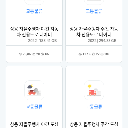
교통물류
교통물류
상용 자율주행차 야간 자동
상용 자율주행차 주간 자동
차 전용도로 데이터
차 전용도로 데이터
2022 | 183.41 GB
2022 | 294.88 GB
79,407
11,706
20
187
22
189
관
다
관
다
조
조
심
운
심
운
회
회
등
수
등
수
수
수
록
록
교통물류
교통물류
상용 자율주행차 야간 도심
상용 자율주행차 주간 도심