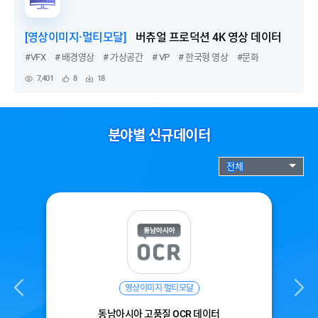
[영상이미지·멀티모달]
버츄얼 프로덕션 4K 영상 데이터
#VFX
# 배경영상
# 가상공간
# VP
# 한국형 영상
#문화
7,401
8
18
조
관
다
회
심
운
수
등
수
록
분야별 신규데이터
전체
영상이미지·멀티모달
동남아시아 고품질 OCR 데이터