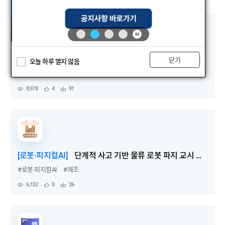
[로봇·피지컬AI]
제조 공정 자동화 구현 로봇 티칭 데이터
닫기
오늘 하루 열지 않음
#로봇·피지컬AI
#제조
8,978
4
91
조
관
다
회
심
운
수
등
수
록
[로봇·피지컬AI]
단계적 사고 기반 물류 로봇 파지 교시 데이터
#로봇·피지컬AI
#제조
6,132
0
26
조
관
다
회
심
운
수
등
수
록