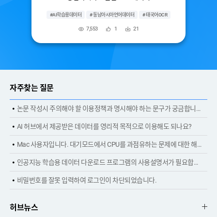
카드
#AI학습용데이터
# 동남아시아언어데이터
# 태국어OCR
# 캄보디아어OCR
7,553
1
21
조
관
다
회
심
운
수
등
수
록
자주찾는 질문
논문 작성시 주의해야 할 이용정책과 명시해야 하는 문구가 궁금합니다.
AI 허브에서 제공받은 데이터를 영리적 목적으로 이용해도 되나요?
Mac 사용자입니다. 대기모드에서 CPU를 과점유하는 문제에 대한 해결 방법은 없나요?
인공지능 학습용 데이터 다운로드 프로그램의 사용설명서가 필요합니다.
비밀번호를 잘못 입력하여 로그인이 차단되었습니다.
허브뉴스