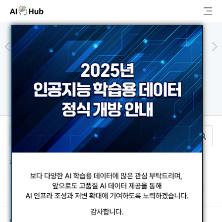
AI-Hub
로그인
회원가입
검
색
한국어
영상이미지·멀티모달
AI 데이터찾기
AI 허브소개
리더보드
추천 검색어
커뮤니티
#피지컬AI
#로봇
#자동차
#자율주행
#감정
#자연어
#스마트카
#인공지능
#일상대화
#음식정보
AI 개발지원
고객지원
추천 데이터