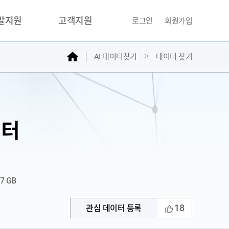
개발지원
고객지원
로그인
회원가입
홈
AI 데이터찾기
데이터 찾기
거래소
문의하기
자주찾는질문
민원접수
AI데이터등록신청
이터
성과조사
97 GB
18
관심 데이터 등록