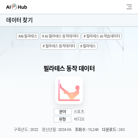
AI-Hub
데이터 찾기
로그인
회원가입
#AI 필라테스
# AI 필라테스 동작데이터
# 필라테스 AI 학습데이터
검
# 필라테스 동작데이터
# 필라테스
색
AI 데이터찾기
필라테스 동작 데이터
AI 허브소개
리더보드
커뮤니티
분야
스포츠
유형
비디오
AI 개발지원
구축년도 : 2022
갱신년월 : 2024-06
조회수 :
15,248
다운로드 :
243
고객지원