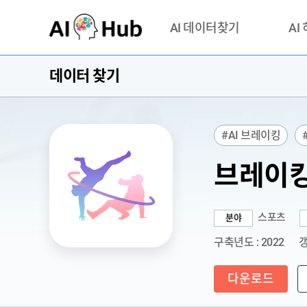
AI-Hub
AI 데이터찾기
AI
데이터 찾기
데이터 찾기
AI 허브
기관 제공 데이터
안심존이
AI 허브 오픈 API
이용정
#AI 브레이킹
연락처 
브레이킹
스포츠
분야
구축년도 : 2022
갱
다운로드