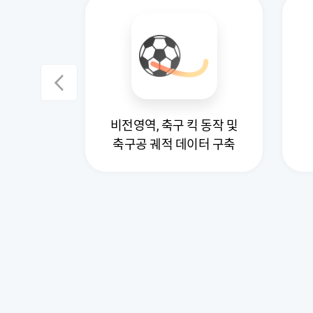
비전영역, 축구 킥 동작 및
 데이터
축구공 궤적 데이터 구축