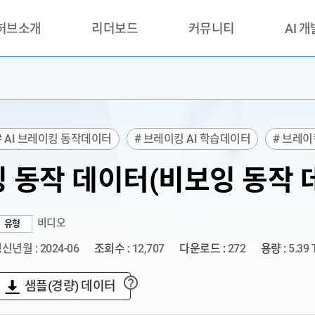
 허브소개
리더보드
커뮤니티
AI 
란?
리더보드(시범운영)
공지사항
AI데이터 
란?
활용성과 우수사례
책
품질가이드
# AI 브레이킹 동작데이터
# 브레이킹 AI 학습데이터
# 브레
안내
 동작 데이터(비보잉 동작 
비디오
유형
신년월 : 2024-06
조회수 :
12,707
다운로드 :
272
용량 :
5.39 
샘플(경량) 데이터
?