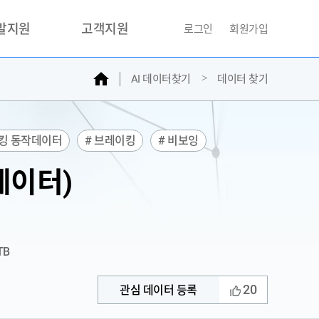
개발지원
고객지원
로그인
회원가입
홈
AI 데이터찾기
데이터 찾기
거래소
문의하기
자주찾는질문
민원접수
이킹 동작데이터
# 브레이킹
# 비보잉
AI데이터등록신청
데이터)
성과조사
TB
20
관심 데이터 등록