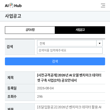
AI-Hub
사업공고
로그인
회원가입
공지사항
사업공고
검
색
검색
AI 데이터찾기
AI 허브소개
검색
리더보드
[사전규격공개] 2026년 AI 모델 벤치마크 데이터
셋 구축 사업(2차) 공모안내서
커뮤니티
2026-08-04
AI 개발지원
296
[조달입찰공고] 2026년 벤치마크 데이터 활용 AI
고객지원