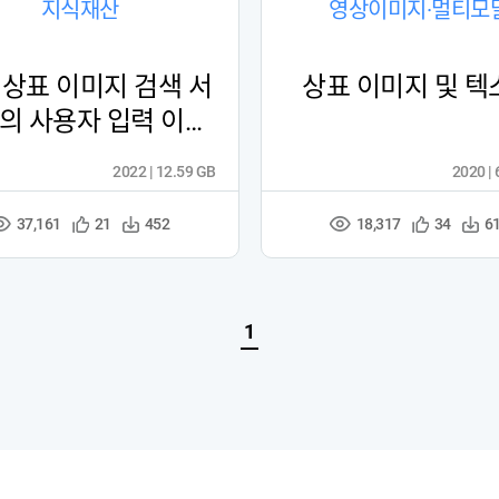
지식재산
영상이미지·멀티모
 상표 이미지 검색 서
상표 이미지 및 텍
의 사용자 입력 이미
지 데이터
2022 | 12.59 GB
2020 |
37,161
18,317
관
다
관
다
21
452
34
6
조
조
심
운
심
운
회
회
등
수
등
수
수
수
록
록
1