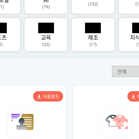
모달
AI
(132)
(
1)
(19)
포츠
교육
제조
지
5)
(23)
(17)
(
다운로드