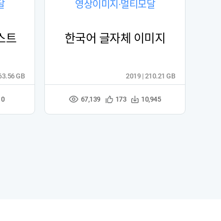
달
영상이미지·멀티모달
스트
한국어 글자체 이미지
 63.56 GB
2019 | 210.21 GB
67,139
관
다
10
173
10,945
조
심
운
회
등
수
수
록