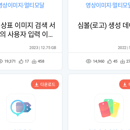
영상이미지·멀티모달
영상이미지·멀티모
 상표 이미지 검색 서
심볼(로고) 생성 
의 사용자 입력 이미
지 데이터 (2023)
2023 | 12.75 GB
2022 |
19,371
14,960
관
다
관
다
17
458
45
2
조
조
심
운
심
운
회
회
등
수
등
수
수
수
록
록
다운로드