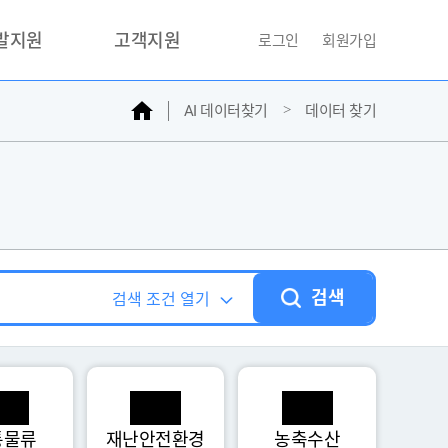
개발지원
고객지원
로그인
회원가입
홈
AI 데이터찾기
데이터 찾기
거래소
문의하기
자주찾는질문
민원접수
AI데이터등록신청
성과조사
검색
검색 조건 열기
통물류
재난안전환경
농축수산