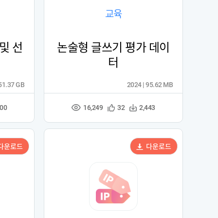
교육
및 선
논술형 글쓰기 평가 데이
터
551.37 GB
2024 | 95.62 MB
16,249
관
다
400
32
2,443
조
심
운
회
등
수
수
록
다운로드
다운로드