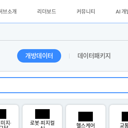
 허브소개
리더보드
커뮤니티
AI 
란?
리더보드(시범운영)
공지사항
AI데이터 
란?
활용성과 우수사례
책
품질가이드
개방데이터
데이터패키지
안내
미지·
로봇·피지컬
헬스케어
교