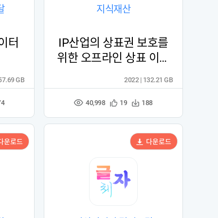
달
지식재산
데이터
IP산업의 상표권 보호를
위한 오프라인 상표 이미
지 데이터
 57.69 GB
2022 | 132.21 GB
40,998
관
다
74
19
188
조
심
운
회
등
수
수
록
다운로드
다운로드