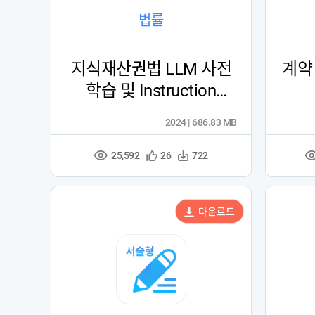
법률
지식재산권법 LLM 사전
계약
학습 및 Instruction
Tuning 데이터
2024 | 686.83 MB
25,592
관
다
26
722
조
심
운
회
등
수
수
록
다운로드