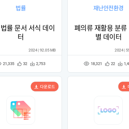
법률
재난안전환경
 법률 문서 서식 데이
폐의류 재활용 분류 
터
별 데이터
2024 | 92.05 MB
2024 | 
21,335
18,321
관
다
관
다
32
2,753
22
1,
조
조
심
운
심
운
회
회
등
수
등
수
수
수
록
록
다운로드