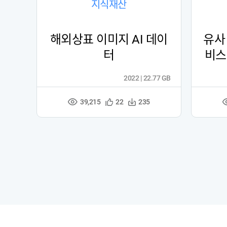
지식재산
해외상표 이미지 AI 데이
유사
터
비스
2022 | 22.77 GB
39,215
관
다
22
235
조
심
운
회
등
수
수
록