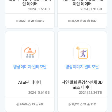
인 데이터
체인 데이터
2024 | 1.55 GB
2024 | 1.91 GB
21,221
21,770
20
8,019
25
4,587
관
다
관
다
조
조
심
운
심
운
회
회
등
수
등
수
수
수
록
록
영상이미지·멀티모달
영상이미지·멀티모달
AI 교관 데이터
자연 발화 동영상-인체 3D
포즈 데이터
2024 | 5.64 GB
2024 | 23.34 TB
63,656
19,032
23
437
28
1,151
관
다
관
다
조
조
심
운
심
운
회
회
등
수
등
수
수
수