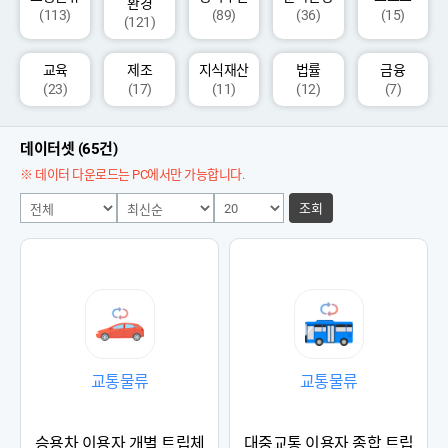
환경
(113)
(89)
(36)
(15)
(121)
교육
제조
지식재산
법률
금융
(23)
(17)
(11)
(12)
(7)
데이터셋 (65건)
※ 데이터 다운로드는 PC에서만 가능합니다.
조회
교통물류
교통물류
승용차 이용자 개별 트립체
대중교통 이용자 종합 트립