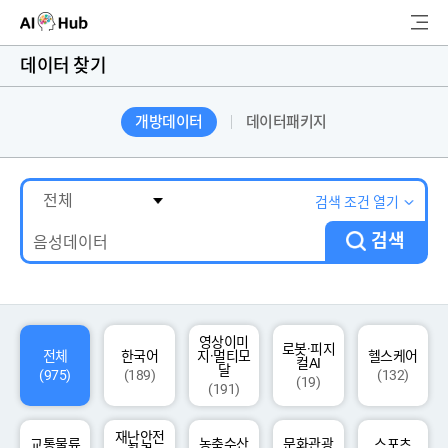
AI-Hub
데이터 찾기
로그인
회원가입
개방데이터
데이터패키지
검
색
AI 데이터찾기
검색 조건 열기
검색
AI 허브소개
리더보드
커뮤니티
영상이미
로봇·피지
전체
한국어
지·멀티모
헬스케어
컬AI
달
(975)
(189)
(132)
(19)
(191)
AI 개발지원
재난안전
고객지원
교통물류
농축수산
문화관광
스포츠