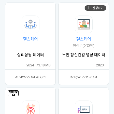
록
록
신청하기
헬스케어
헬스케어
안심존(온라인)
심리상담 데이터
노인 정신건강 영상 데이터
2024 | 73.19 MB
2023
34,227
27,843
161
2,531
91
151
관
다
관
다
조
조
심
운
심
운
회
회
등
수
등
수
수
수
록
록
생성형
AI