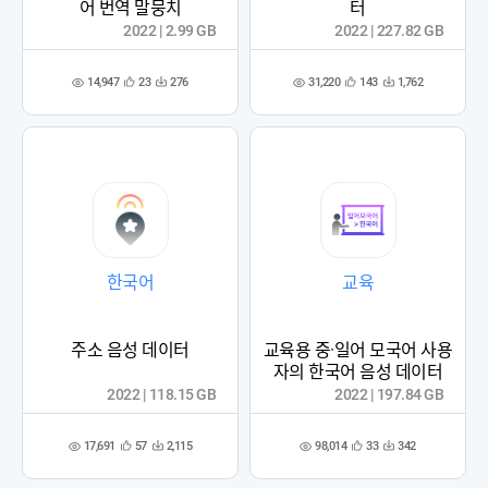
어 번역 말뭉치
터
2022 | 2.99 GB
2022 | 227.82 GB
14,947
31,220
23
276
143
1,762
관
다
관
다
조
조
심
운
심
운
회
회
등
수
등
수
수
수
록
록
한국어
교육
주소 음성 데이터
교육용 중·일어 모국어 사용
자의 한국어 음성 데이터
2022 | 118.15 GB
2022 | 197.84 GB
17,691
98,014
57
2,115
33
342
관
다
관
다
조
조
심
운
심
운
회
회
등
수
등
수
수
수
록
록