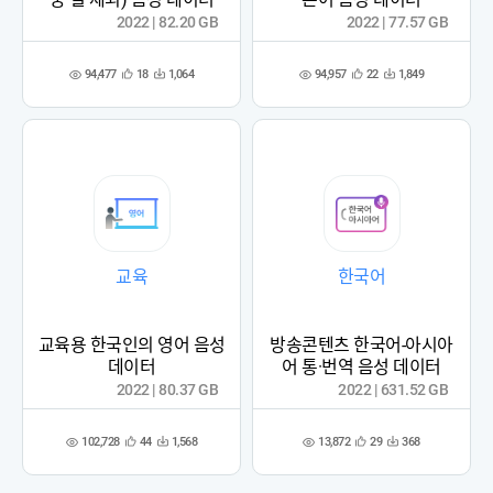
2022 | 82.20 GB
2022 | 77.57 GB
94,477
94,957
18
1,064
22
1,849
관
다
관
다
조
조
심
운
심
운
회
회
등
수
등
수
수
수
록
록
교육
한국어
교육용 한국인의 영어 음성
방송콘텐츠 한국어-아시아
데이터
어 통·번역 음성 데이터
2022 | 80.37 GB
2022 | 631.52 GB
102,728
13,872
44
1,568
29
368
관
다
관
다
조
조
심
운
심
운
회
회
등
수
등
수
수
수
록
록