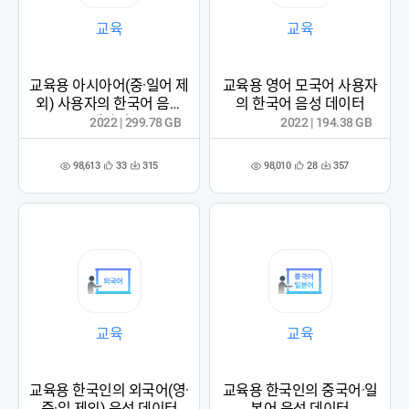
교육
교육
교육용 아시아어(중·일어 제
교육용 영어 모국어 사용자
외) 사용자의 한국어 음성
의 한국어 음성 데이터
데이터
2022 | 299.78 GB
2022 | 194.38 GB
98,613
98,010
33
315
28
357
관
다
관
다
조
조
심
운
심
운
회
회
등
수
등
수
수
수
록
록
교육
교육
교육용 한국인의 외국어(영·
교육용 한국인의 중국어·일
중·일 제외) 음성 데이터
본어 음성 데이터