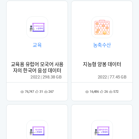
교육
농축수산
교육용 유럽어 모국어 사용
지능형 양봉 데이터
자의 한국어 음성 데이터
2022 | 298.38 GB
2022 | 77.45 GB
76,747
16,486
31
267
26
572
관
다
관
다
조
조
심
운
심
운
회
회
등
수
등
수
수
수
록
록