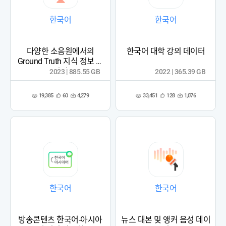
한국어
한국어
다양한 소음원에서의
한국어 대학 강의 데이터
Ground Truth 지식 정보 데
이터
2023 | 885.55 GB
2022 | 365.39 GB
19,385
33,451
60
4,279
128
1,076
관
다
관
다
조
조
심
운
심
운
회
회
등
수
등
수
수
수
록
록
한국어
한국어
방송콘텐츠 한국어-아시아
뉴스 대본 및 앵커 음성 데이