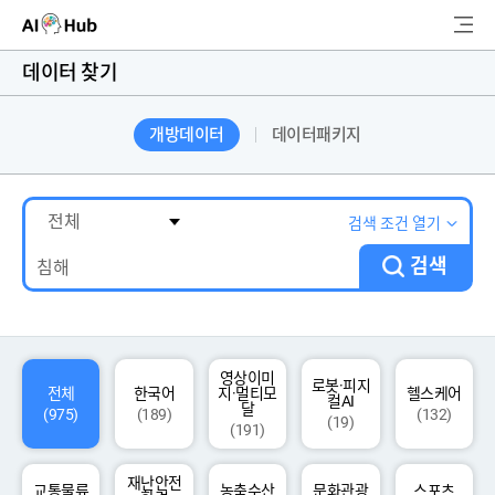
AI-Hub
데이터 찾기
로그인
회원가입
개방데이터
데이터패키지
검
색
AI 데이터찾기
검색 조건 열기
검색
AI 허브소개
리더보드
커뮤니티
영상이미
로봇·피지
전체
한국어
지·멀티모
헬스케어
컬AI
달
(975)
(189)
(132)
(19)
(191)
AI 개발지원
재난안전
고객지원
교통물류
농축수산
문화관광
스포츠