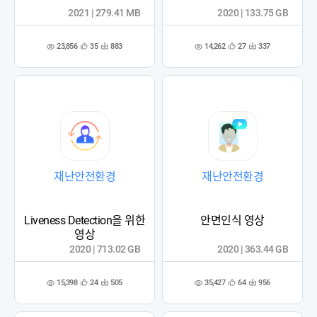
2021 | 279.41 MB
2020 | 133.75 GB
23,856
14,262
35
883
27
337
관
다
관
다
조
조
심
운
심
운
회
회
등
수
등
수
수
수
록
록
재난안전환경
재난안전환경
Liveness Detection을 위한
안면인식 영상
영상
2020 | 713.02 GB
2020 | 363.44 GB
15,398
35,427
24
505
64
956
관
다
관
다
조
조
심
운
심
운
회
회
등
수
등
수
수
수
록
록