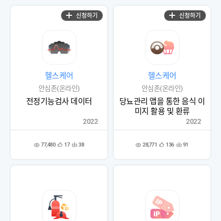
록
록
신청하기
신청하기
헬스케어
헬스케어
안심존(온라인)
안심존(온라인)
전정기능검사 데이터
당뇨관리 앱을 통한 음식 이
미지 활용 및 환류
2022
2022
77,480
28,771
17
38
136
91
관
다
관
다
조
조
심
운
심
운
회
회
등
수
등
수
수
수
록
록