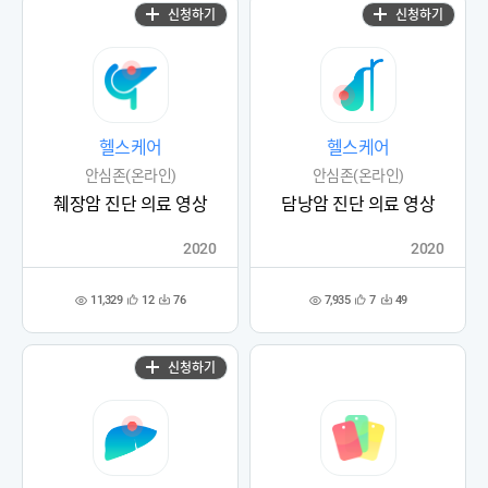
신청하기
신청하기
헬스케어
헬스케어
안심존(온라인)
안심존(온라인)
췌장암 진단 의료 영상
담낭암 진단 의료 영상
2020
2020
11,329
7,935
12
76
7
49
관
다
관
다
조
조
심
운
심
운
회
회
등
수
등
수
수
수
록
록
신청하기