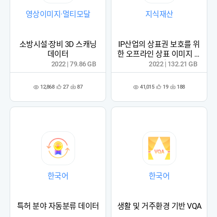
영상이미지·멀티모달
지식재산
소방시설·장비 3D 스캐닝
IP산업의 상표권 보호를 위
데이터
한 오프라인 상표 이미지 데
이터
2022 | 79.86 GB
2022 | 132.21 GB
12,868
41,015
27
87
19
188
관
다
관
다
조
조
심
운
심
운
회
회
등
수
등
수
수
수
록
록
한국어
한국어
특허 분야 자동분류 데이터
생활 및 거주환경 기반 VQA