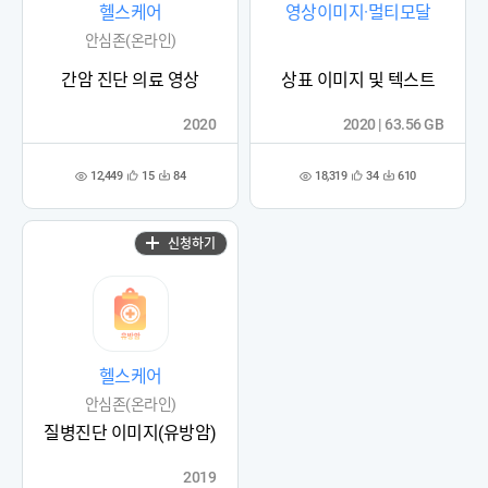
헬스케어
영상이미지·멀티모달
안심존(온라인)
간암 진단 의료 영상
상표 이미지 및 텍스트
2020
2020 | 63.56 GB
12,449
18,319
15
84
34
610
관
다
관
다
조
조
심
운
심
운
회
회
등
수
등
수
수
수
록
록
신청하기
헬스케어
안심존(온라인)
질병진단 이미지(유방암)
2019