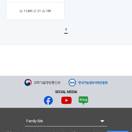
11,400
21
189
관
다
조
심
운
회
등
수
수
록
1
SOCIAL MEDIA
Family Site