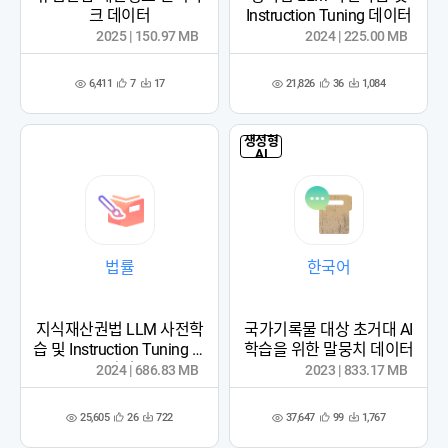
크 데이터
Instruction Tuning 데이터
2025 | 150.97 MB
2024 | 225.00 MB
6,411
21,826
7
17
36
1,084
관
다
관
다
조
조
심
운
심
운
회
회
등
수
등
수
수
수
록
록
생성형
AI
법률
한국어
지식재산권법 LLM 사전학
국가기록물 대상 초거대 AI
습 및 Instruction Tuning 데
학습을 위한 말뭉치 데이터
이터
2024 | 686.83 MB
2023 | 833.17 MB
25,605
37,647
26
722
99
1,767
관
다
관
다
조
조
심
운
심
운
회
회
등
수
등
수
수
수