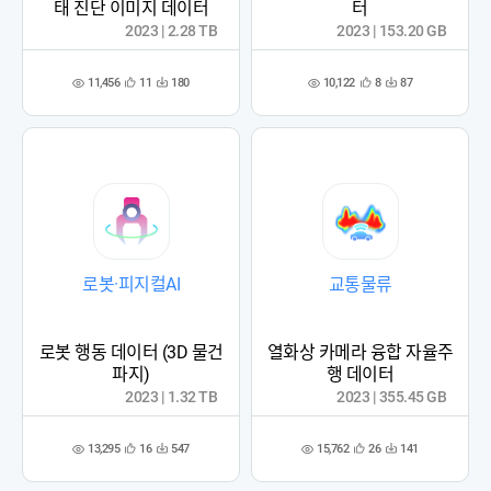
태 진단 이미지 데이터
터
2023 | 2.28 TB
2023 | 153.20 GB
11,456
10,122
11
180
8
87
관
다
관
다
조
조
심
운
심
운
회
회
등
수
등
수
수
수
록
록
로봇·피지컬AI
교통물류
로봇 행동 데이터 (3D 물건
열화상 카메라 융합 자율주
파지)
행 데이터
2023 | 1.32 TB
2023 | 355.45 GB
13,295
15,762
16
547
26
141
관
다
관
다
조
조
심
운
심
운
회
회
등
수
등
수
수
수
록
록