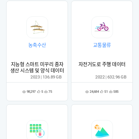
농축수산
교통물류
지능형 스마트 미꾸리 종자
자전거도로 주행 데이터
생산 시스템 및 양식 데이터
2023 | 136.89 GB
2022 | 632.96 GB
98,297
24,684
5
75
51
585
관
다
관
다
조
조
심
운
심
운
회
회
등
수
등
수
수
수
록
록