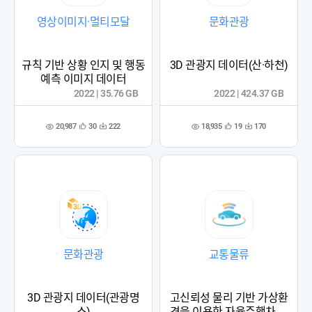
영상이미지·멀티모달
문화관광
규칙 기반 상황 인지 및 행동
3D 관광지 데이터(산·하천)
예측 이미지 데이터
2022 | 35.76 GB
2022 | 424.37 GB
20,987
18,935
30
222
19
170
관
다
관
다
조
조
심
운
심
운
회
회
등
수
등
수
수
수
록
록
문화관광
교통물류
3D 관광지 데이터(관광명
고신뢰성 물리 기반 가상환
소)
경을 이용한 자율주행차 데