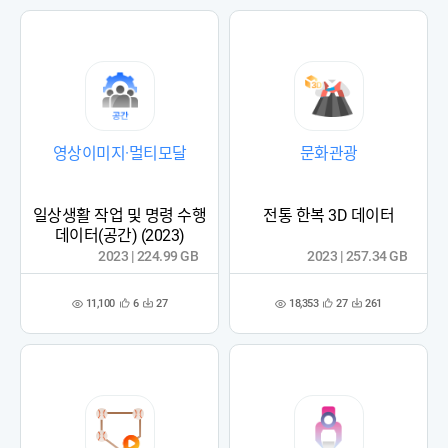
록
록
영상이미지·멀티모달
문화관광
일상생활 작업 및 명령 수행
전통 한복 3D 데이터
데이터(공간) (2023)
2023 | 224.99 GB
2023 | 257.34 GB
11,100
18,353
6
27
27
261
관
다
관
다
조
조
심
운
심
운
회
회
등
수
등
수
수
수
록
록