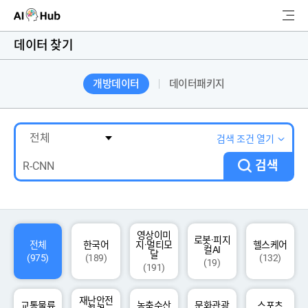
AI-Hub
데이터 찾기
로그인
회원가입
개방데이터
데이터패키지
검
색
AI 데이터찾기
검색 조건 열기
검색
AI 허브소개
리더보드
커뮤니티
영상이미
로봇·피지
전체
한국어
지·멀티모
헬스케어
컬AI
달
(975)
(189)
(132)
(19)
(191)
AI 개발지원
재난안전
고객지원
교통물류
농축수산
문화관광
스포츠