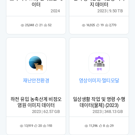
이터
지 데이터
2024
2023 | 9.50 TB
25,048
16,925
21
52
19
2,770
관
다
관
다
조
조
심
운
심
운
회
회
등
수
등
수
수
수
록
록
재난안전환경
영상이미지·멀티모달
하천 유입 농축산계 비점오
일상생활 작업 및 명령 수행
염원 이미지 데이터
데이터(물체) (2023)
2023 | 62.57 GB
2023 | 348.13 GB
13,919
11,396
20
193
8
29
관
다
관
다
조
조
심
운
심
운
회
회
등
수
등
수
수
수