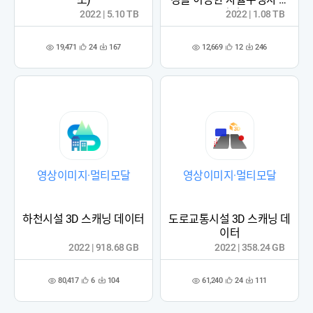
이터
2022 | 5.10 TB
2022 | 1.08 TB
19,471
12,669
24
167
12
246
관
다
관
다
조
조
심
운
심
운
회
회
등
수
등
수
수
수
록
록
영상이미지·멀티모달
영상이미지·멀티모달
하천시설 3D 스캐닝 데이터
도로교통시설 3D 스캐닝 데
이터
2022 | 918.68 GB
2022 | 358.24 GB
80,417
61,240
6
104
24
111
관
다
관
다
조
조
심
운
심
운
회
회
등
수
등
수
수
수
록
록