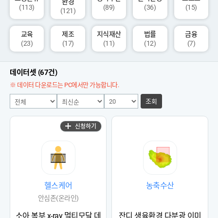
환경
(113)
(89)
(36)
(15)
(121)
교육
제조
지식재산
법률
금융
(23)
(17)
(11)
(12)
(7)
데이터셋 (67건)
※ 데이터 다운로드는 PC에서만 가능합니다.
조회
신청하기
헬스케어
농축수산
안심존(온라인)
소아 복부 x-ray 멀티모달 데
잔디 생육환경 다분광 이미