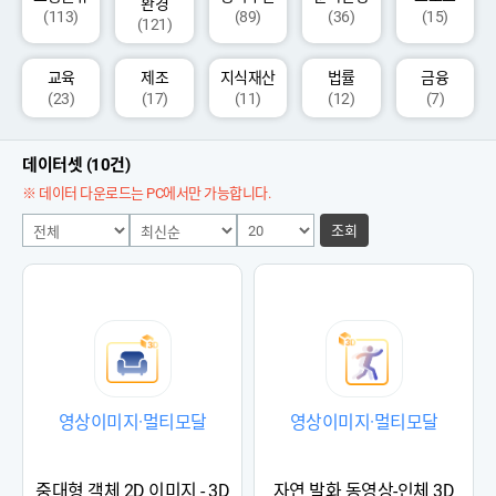
환경
(113)
(89)
(36)
(15)
(121)
교육
제조
지식재산
법률
금융
(23)
(17)
(11)
(12)
(7)
데이터셋 (10건)
※ 데이터 다운로드는 PC에서만 가능합니다.
조회
영상이미지·멀티모달
영상이미지·멀티모달
중대형 객체 2D 이미지 - 3D
자연 발화 동영상-인체 3D