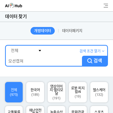
AI-Hub
데이터 찾기
로그인
회원가입
개방데이터
데이터패키지
검
색
AI 데이터찾기
검색 조건 열기
검색
AI 허브소개
리더보드
커뮤니티
영상이미
로봇·피지
전체
한국어
지·멀티모
헬스케어
컬AI
달
(975)
(189)
(132)
(19)
(191)
AI 개발지원
재난안전
고객지원
교통물류
농축수산
문화관광
스포츠