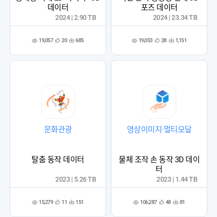
데이터
포즈 데이터
2024 | 2.90 TB
2024 | 23.34 TB
19,057
19,053
20
685
28
1,151
관
다
관
다
조
조
심
운
심
운
회
회
등
수
등
수
수
수
록
록
문화관광
영상이미지·멀티모달
탈춤 동작 데이터
물체 조작 손 동작 3D 데이
터
2023 | 5.26 TB
2023 | 1.44 TB
15,279
106,287
11
151
48
81
관
다
관
다
조
조
심
운
심
운
회
회
등
수
등
수
수
수