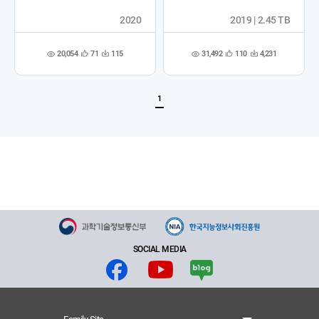
2020
2019 | 2.45 TB
20,054
31,492
71
115
110
4,231
관
다
관
다
조
조
심
운
심
운
회
회
등
수
등
수
수
수
록
록
1
SOCIAL MEDIA