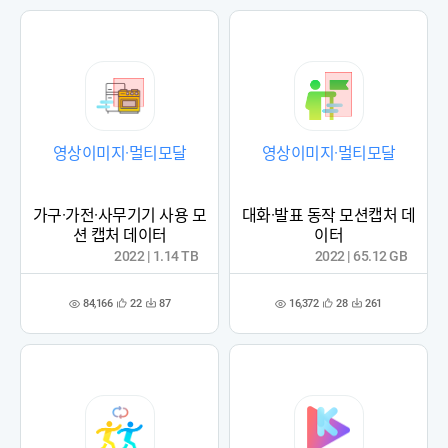
록
록
영상이미지·멀티모달
영상이미지·멀티모달
가구·가전·사무기기 사용 모
대화·발표 동작 모션캡처 데
션 캡처 데이터
이터
2022 | 1.14 TB
2022 | 65.12 GB
84,166
16,372
22
87
28
261
관
다
관
다
조
조
심
운
심
운
회
회
등
수
등
수
수
수
록
록