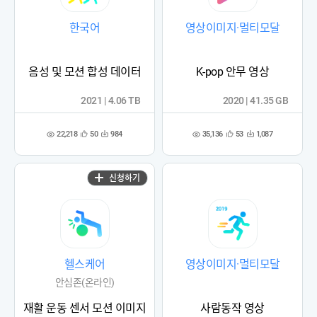
한국어
영상이미지·멀티모달
음성 및 모션 합성 데이터
K-pop 안무 영상
2021 | 4.06 TB
2020 | 41.35 GB
22,218
35,136
50
984
53
1,087
관
다
관
다
조
조
심
운
심
운
회
회
등
수
등
수
수
수
록
록
신청하기
헬스케어
영상이미지·멀티모달
안심존(온라인)
재활 운동 센서 모션 이미지
사람동작 영상