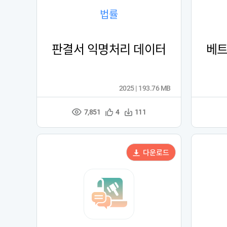
법률
판결서 익명처리 데이터
베트
2025 | 193.76 MB
7,851
관
다
4
111
조
심
운
회
등
수
수
록
다운로드