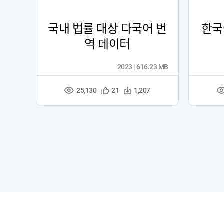
국내 법률 대상 다국어 번
한국
역 데이터
2023 | 616.23 MB
25,130
관
다
21
1,207
조
심
운
회
등
수
수
록