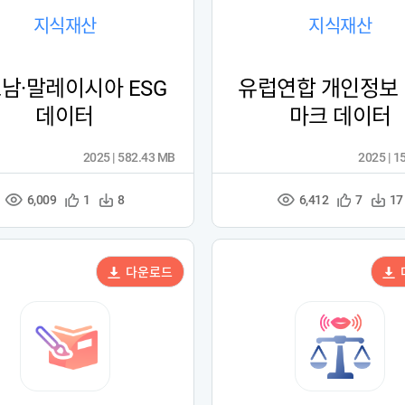
지식재산
지식재산
남·말레이시아 ESG
유럽연합 개인정보
데이터
마크 데이터
2025 | 582.43 MB
2025 | 1
6,009
6,412
관
다
관
다
1
8
7
17
조
조
심
운
심
운
회
회
등
수
등
수
수
수
록
록
다운로드