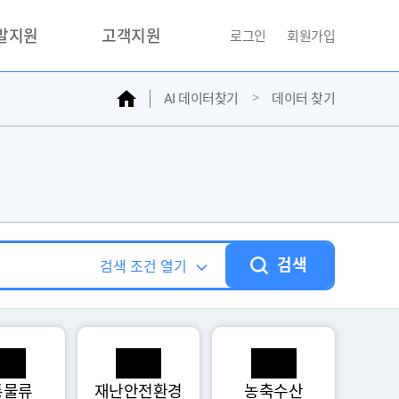
개발지원
고객지원
로그인
회원가입
홈
AI 데이터찾기
데이터 찾기
거래소
문의하기
자주찾는질문
민원접수
AI데이터등록신청
성과조사
검색
검색 조건 열기
통물류
재난안전환경
농축수산