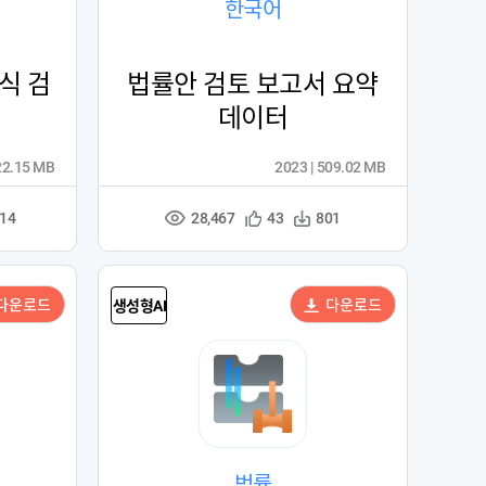
한국어
식 검
법률안 검토 보고서 요약
데이터
22.15 MB
2023 | 509.02 MB
28,467
관
다
214
43
801
조
심
운
회
등
수
수
록
다운로드
다운로드
생성형AI
법률