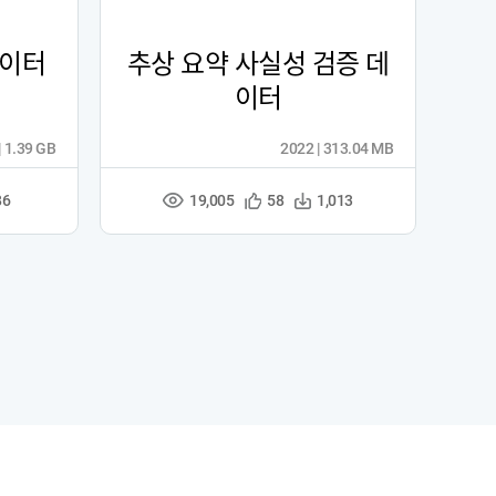
데이터
추상 요약 사실성 검증 데
이터
| 1.39 GB
2022 | 313.04 MB
19,005
관
다
86
58
1,013
조
심
운
회
등
수
수
록