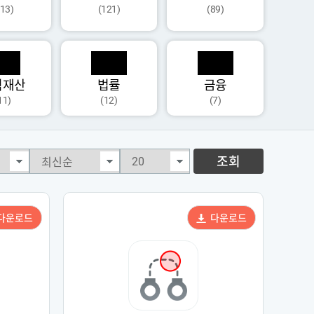
113)
(121)
(89)
식재산
법률
금융
11)
(12)
(7)
조회
다운로드
다운로드