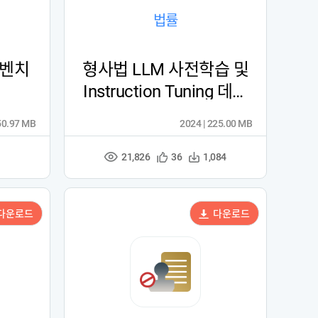
법률
 벤치
형사법 LLM 사전학습 및
Instruction Tuning 데이
터
50.97 MB
2024 | 225.00 MB
21,826
관
다
36
1,084
조
심
운
회
등
수
수
록
다운로드
다운로드