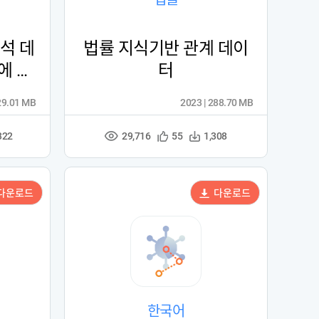
석 데
법률 지식기반 관계 데이
에 따
터
29.01 MB
2023 | 288.70 MB
29,716
관
다
322
55
1,308
조
심
운
회
등
수
수
록
다운로드
다운로드
한국어