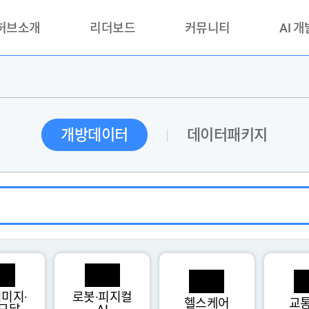
 허브소개
리더보드
커뮤니티
AI 
란?
리더보드(시범운영)
공지사항
AI데이터 
란?
활용성과 우수사례
책
품질가이드
개방데이터
데이터패키지
안내
미지·
로봇·피지컬
헬스케어
교