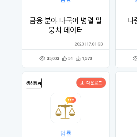
금융 분야 다국어 병렬 말
다
뭉치 데이터
2023 | 17.01 GB
35,003
관
다
51
1,570
조
심
운
회
등
수
수
록
다운로드
생성형AI
법률