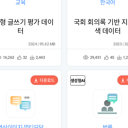
교육
한국어
형 글쓰기 평가 데이
국회 회의록 기반 지
터
색 데이터
2024 | 95.62 MB
2023 | 3
16,263
29,451
관
다
관
다
32
2,443
45
1,
조
조
심
운
심
운
회
회
등
수
등
수
수
수
록
록
다운로드
생성형AI
영상이미지·멀티모달
법률