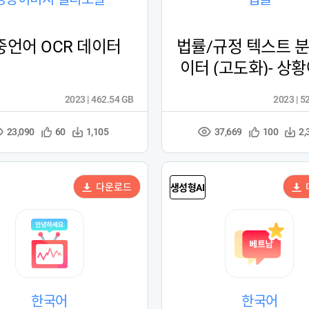
중언어 OCR 데이터
법률/규정 텍스트 분
이터 (고도화)- 상황
른 판례 데이터
2023 | 462.54 GB
2023 | 5
23,090
37,669
관
다
관
다
60
1,105
100
2,
조
조
심
운
심
운
회
회
등
수
등
수
수
수
록
록
다운로드
생성형AI
한국어
한국어