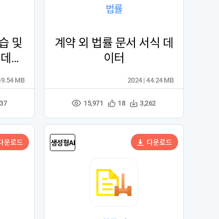
법률
습 및
계약 외 법률 문서 서식 데
ng 데이
이터
49.54 MB
2024 | 44.24 MB
15,971
관
다
037
18
3,262
조
심
운
회
등
수
수
록
다운로드
다운로드
생성형AI