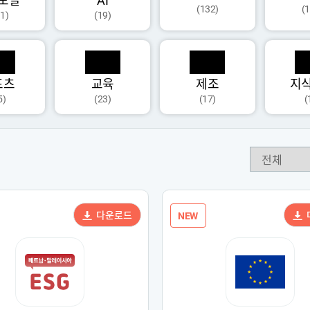
모달
AI
(132)
(
1)
(19)
포츠
교육
제조
지
5)
(23)
(17)
(
다운로드
NEW