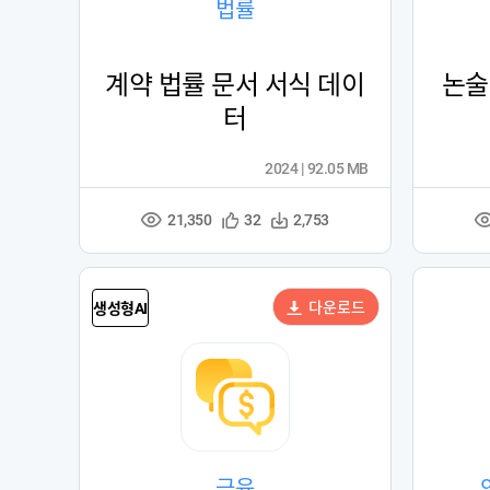
법률
계약 법률 문서 서식 데이
논술
터
2024 | 92.05 MB
21,350
관
다
32
2,753
조
심
운
회
등
수
수
록
다운로드
생성형AI
금융