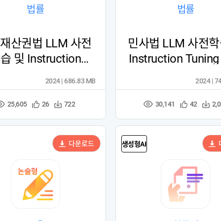
법률
법률
재산권법 LLM 사전
민사법 LLM 사전학
습 및 Instruction
Instruction Tuni
Tuning 데이터
터
2024 | 686.83 MB
2024 | 7
25,605
30,141
관
다
관
다
26
722
42
2,
조
조
심
운
심
운
회
회
등
수
등
수
수
수
록
록
다운로드
생성형AI