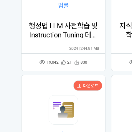
법률
행정법 LLM 사전학습 및
지식
Instruction Tuning 데이
학
터
2024 | 244.81 MB
19,042
관
다
21
830
조
심
운
회
등
수
수
록
다운로드