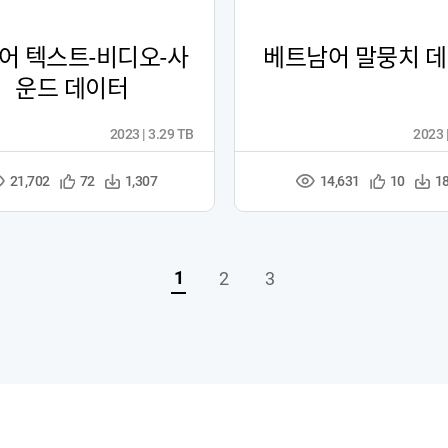
어 텍스트-비디오-사
베트남어 말뭉치 
운드 데이터
2023 | 3.29 TB
2023 
21,702
14,631
관
다
관
다
72
1,307
10
1
조
조
심
운
심
운
회
회
등
수
등
수
수
수
록
록
1
2
3