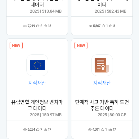
데이터
이터
2025 | 513.84 MB
2025 | 582.43 MB
7,219
5,867
2
18
1
8
관
다
관
다
조
조
심
운
심
운
회
회
등
수
등
수
수
수
록
록
NEW
NEW
지식재산
지식재산
유럽연합 개인정보 벤치마
단계적 사고 기반 특허 도면
크 데이터
추론 데이터
2025 | 150.97 MB
2025 | 80.00 GB
6,254
4,301
7
17
1
17
관
다
관
다
조
조
심
운
심
운
회
회
등
수
등
수
수
수