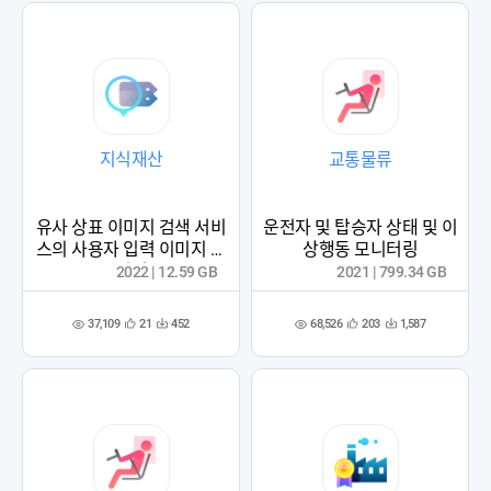
지식재산
교통물류
유사 상표 이미지 검색 서비
운전자 및 탑승자 상태 및 이
스의 사용자 입력 이미지 데
상행동 모니터링
이터
2022 | 12.59 GB
2021 | 799.34 GB
37,109
68,526
21
452
203
1,587
관
다
관
다
조
조
심
운
심
운
회
회
등
수
등
수
수
수
록
록