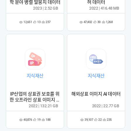
학 분야 병렬 말뭉치 데이터
허 데이터
2023 | 2.52 GB
2022 | 416.48 MB
12,651
47,402
13
237
30
1,268
관
다
관
다
조
조
심
운
심
운
회
회
등
수
등
수
수
수
록
록
지식재산
지식재산
IP산업의 상표권 보호를 위
해외상표 이미지 AI 데이터
한 오프라인 상표 이미지 데
이터
2022 | 132.21 GB
2022 | 22.77 GB
40,876
39,107
19
188
22
235
관
다
관
다
조
조
심
운
심
운
회
회
등
수
등
수
수
수
록
록