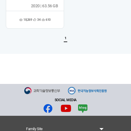
2020 | 63.56 GB
18,269
34
610
관
다
조
심
운
회
등
수
수
록
1
SOCIAL MEDIA
Family Site