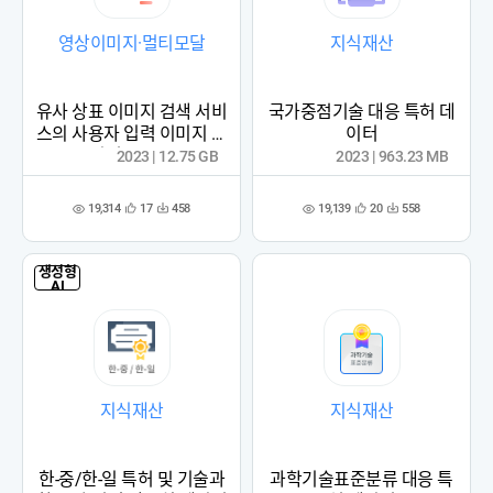
영상이미지·멀티모달
지식재산
유사 상표 이미지 검색 서비
국가중점기술 대응 특허 데
스의 사용자 입력 이미지 데
이터
이터 (2023)
2023 | 12.75 GB
2023 | 963.23 MB
19,314
19,139
17
458
20
558
관
다
관
다
조
조
심
운
심
운
회
회
등
수
등
수
수
수
록
록
생성형
AI
지식재산
지식재산
한-중/한-일 특허 및 기술과
과학기술표준분류 대응 특