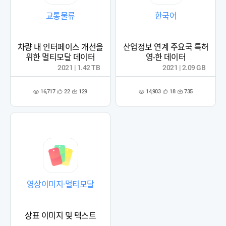
교통물류
한국어
차량 내 인터페이스 개선을
산업정보 연계 주요국 특허
위한 멀티모달 데이터
영-한 데이터
2021 | 1.42 TB
2021 | 2.09 GB
16,717
14,903
22
129
18
735
관
다
관
다
조
조
심
운
심
운
회
회
등
수
등
수
수
수
록
록
영상이미지·멀티모달
상표 이미지 및 텍스트