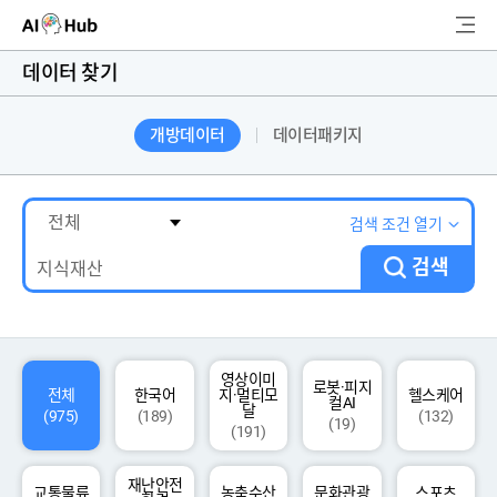
AI-Hub
데이터 찾기
로그인
회원가입
개방데이터
데이터패키지
검
색
AI 데이터찾기
검색 조건 열기
검색
AI 허브소개
리더보드
커뮤니티
영상이미
로봇·피지
전체
한국어
지·멀티모
헬스케어
컬AI
달
(975)
(189)
(132)
(19)
(191)
AI 개발지원
재난안전
고객지원
교통물류
농축수산
문화관광
스포츠