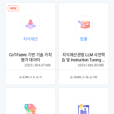
록
록
NEW
지식재산
법률
CoT-Fabric 기반 기술 가치
지식재산권법 LLM 사전학
평가 데이터
습 및 Instruction Tuning 데
이터
2025 | 304.07 MB
2024 | 686.83 MB
4,748
25,436
0
11
26
722
관
다
관
다
조
조
심
운
심
운
회
회
등
수
등
수
수
수
록
록