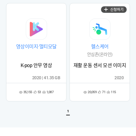
록
록
신청하기
영상이미지·멀티모달
헬스케어
안심존(온라인)
K-pop 안무 영상
재활 운동 센서 모션 이미지
2020 | 41.35 GB
2020
35,155
20,059
53
1,087
71
115
관
다
관
다
조
조
심
운
심
운
회
회
등
수
등
수
수
수
록
록
1