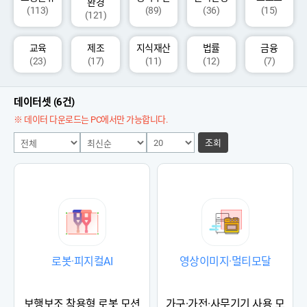
환경
(113)
(89)
(36)
(15)
(121)
교육
제조
지식재산
법률
금융
(23)
(17)
(11)
(12)
(7)
데이터셋 (6건)
※ 데이터 다운로드는 PC에서만 가능합니다.
조회
로봇·피지컬AI
영상이미지·멀티모달
보행보조 착용형 로봇 모션
가구·가전·사무기기 사용 모