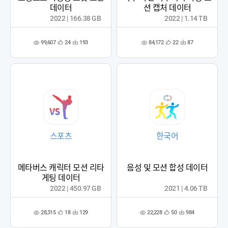
데이터
션 캡처 데이터
2022 | 166.38 GB
2022 | 1.14 TB
99,607
84,172
24
193
22
87
관
다
관
다
조
조
심
운
심
운
회
회
등
수
등
수
수
수
록
록
스포츠
한국어
메타버스 캐릭터 모션 리타
음성 및 모션 합성 데이터
게팅 데이터
2022 | 450.97 GB
2021 | 4.06 TB
28,315
22,228
18
129
50
984
관
다
관
다
조
조
심
운
심
운
회
회
등
수
등
수
수
수