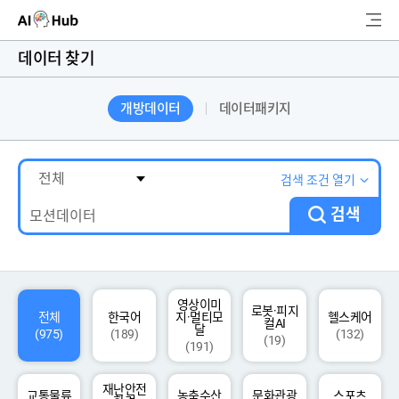
AI-Hub
데이터 찾기
로그인
회원가입
개방데이터
데이터패키지
검
색
AI 데이터찾기
검색 조건 열기
검색
AI 허브소개
리더보드
커뮤니티
영상이미
로봇·피지
전체
한국어
지·멀티모
헬스케어
컬AI
달
(975)
(189)
(132)
(19)
(191)
AI 개발지원
재난안전
고객지원
교통물류
농축수산
문화관광
스포츠