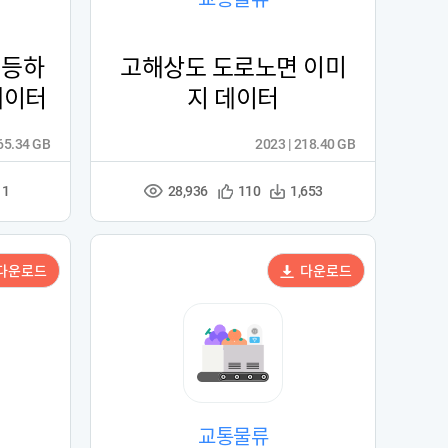
 등하
고해상도 도로노면 이미
데이터
지 데이터
765.34 GB
2023 | 218.40 GB
28,936
관
다
11
110
1,653
조
심
운
회
등
수
수
록
다운로드
다운로드
교통물류