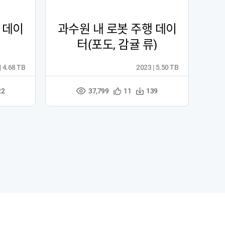
 데이
과수원 내 로봇 주행 데이
터(포도, 감귤 류)
| 4.68 TB
2023 | 5.50 TB
37,799
관
다
22
11
139
조
심
운
회
등
수
수
록