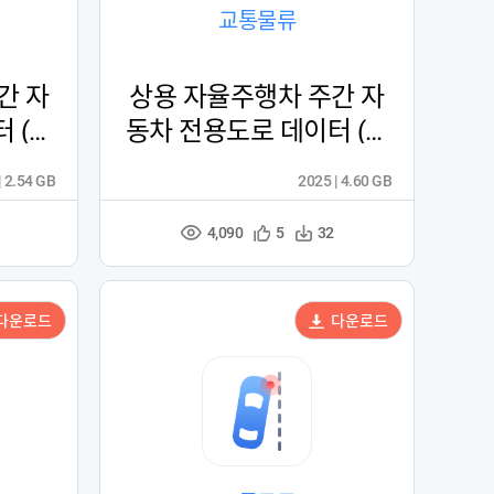
교통물류
간 자
상용 자율주행차 주간 자
 (업
동차 전용도로 데이터 (업
사이클링)
| 2.54 GB
2025 | 4.60 GB
4,090
관
다
5
32
조
심
운
회
등
수
수
록
다운로드
다운로드