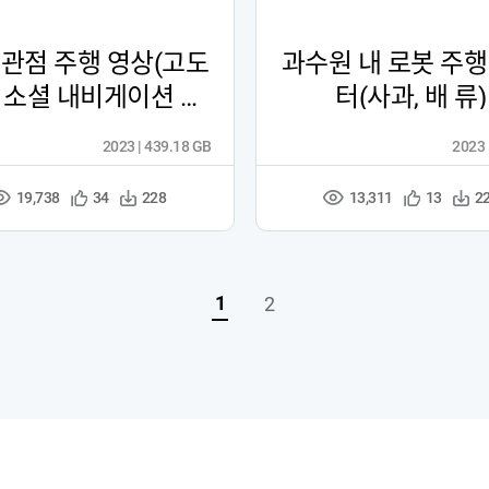
 관점 주행 영상(고도
과수원 내 로봇 주행
 - 소셜 내비게이션 로
터(사과, 배 류)
봇 주행
2023 | 439.18 GB
2023 
19,738
13,311
관
다
관
다
34
228
13
2
조
조
심
운
심
운
회
회
등
수
등
수
수
수
록
록
1
2