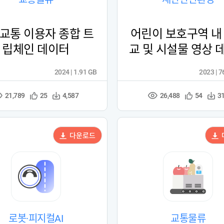
교통 이용자 종합 트
어린이 보호구역 내
립체인 데이터
교 및 시설물 영상 
2024 | 1.91 GB
2023 | 
21,789
26,488
관
다
관
다
25
4,587
54
3
조
조
심
운
심
운
회
회
등
수
등
수
수
수
록
록
다운로드
로봇·피지컬AI
교통물류