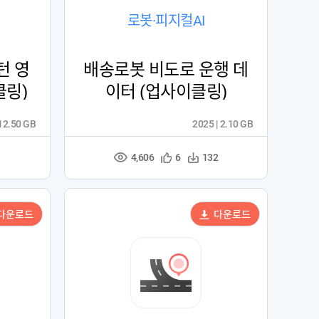
로봇·피지컬AI
턴 영
배송로봇 비도로 운행 데
클링)
이터 (업사이클링)
412.50 GB
2025 | 2.10 GB
4,606
관
다
6
132
조
심
운
회
등
수
수
록
다운로드
다운로드