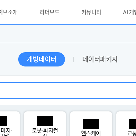
 허브소개
리더보드
커뮤니티
AI 
란?
리더보드(시범운영)
공지사항
AI데이터 
란?
활용성과 우수사례
책
품질가이드
개방데이터
데이터패키지
안내
미지·
로봇·피지컬
헬스케어
교