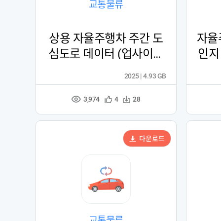
교통물류
상용 자율주행차 주간 도
자율
심도로 데이터 (업사이클
인지
링)
2025 | 4.93 GB
3,974
관
다
4
28
조
심
운
회
등
수
수
록
다운로드
교통물류