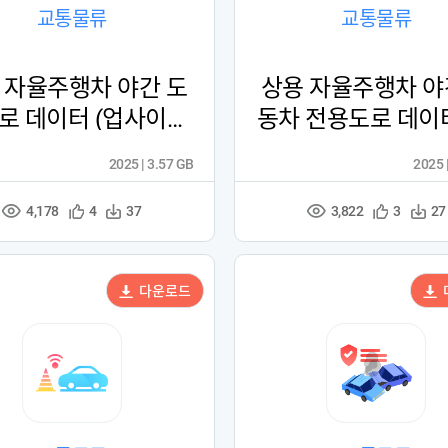
교통물류
교통물류
 자율주행차 야간 도
상용 자율주행차 야
로 데이터 (업사이클
동차 전용도로 데이터
링)
사이클링)
2025 | 3.57 GB
2025 
4,178
3,822
관
다
관
다
4
37
3
27
조
조
심
운
심
운
회
회
등
수
등
수
수
수
록
록
다운로드