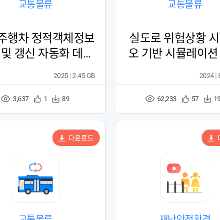
교통물류
교통물류
주행차 정적객체정보
실도로 위험상황 
 및 갱신 자동화 데이
오 기반 시뮬레이션
터 (업사이클링)
터
2025 | 2.45 GB
2024 |
3,637
62,233
관
다
관
다
1
89
57
1
조
조
심
운
심
운
회
회
등
수
등
수
수
수
록
록
다운로드
교통물류
재난안전환경