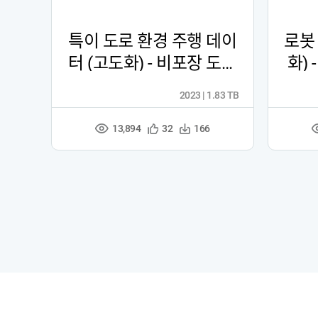
특이 도로 환경 주행 데이
로봇
터 (고도화) - 비포장 도로
화)
환경 주행 데이터
2023 | 1.83 TB
13,894
관
다
32
166
조
심
운
회
등
수
수
록