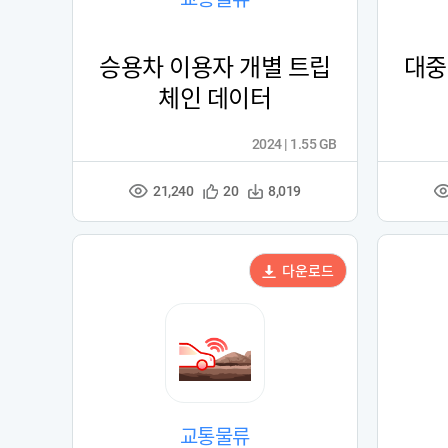
승용차 이용자 개별 트립
대중
체인 데이터
2024 | 1.55 GB
21,240
관
다
20
8,019
조
심
운
회
등
수
수
록
다운로드
교통물류