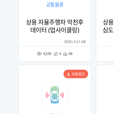
교통물류
상용 자율주행차 악천후
상용
데이터 (업사이클링)
심도
2025 | 4.21 GB
4,255
관
다
4
48
조
심
운
회
등
수
수
록
다운로드