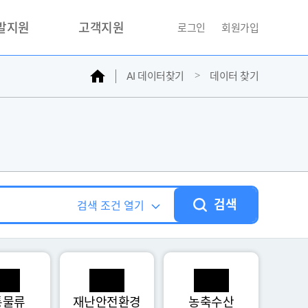
개발지원
고객지원
로그인
회원가입
홈
AI 데이터찾기
데이터 찾기
거래소
문의하기
자주찾는질문
민원접수
AI데이터등록신청
성과조사
검색
검색 조건 열기
통물류
재난안전환경
농축수산