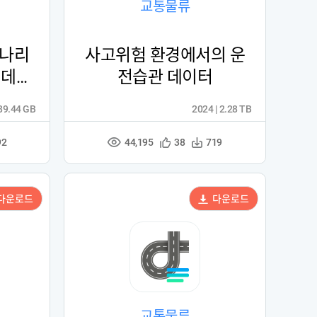
교통물류
시나리
사고위험 환경에서의 운
 데이
전습관 데이터
 89.44 GB
2024 | 2.28 TB
44,195
관
다
92
38
719
조
심
운
회
등
수
수
록
다운로드
다운로드
교통물류