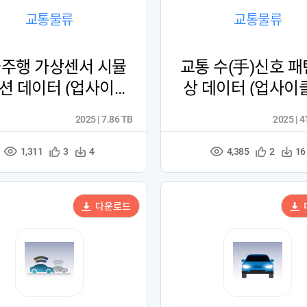
교통물류
교통물류
주행 가상센서 시뮬
교통 수(手)신호 패
션 데이터 (업사이클
상 데이터 (업사이
링)
2025 | 7.86 TB
2025 | 
1,311
4,385
관
다
관
다
3
4
2
16
조
조
심
운
심
운
회
회
등
수
등
수
수
수
록
록
다운로드