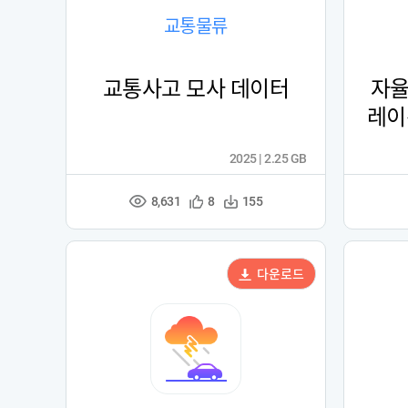
교통물류
교통사고 모사 데이터
자율
레이
2025 | 2.25 GB
8,631
관
다
8
155
조
심
운
회
등
수
수
록
다운로드