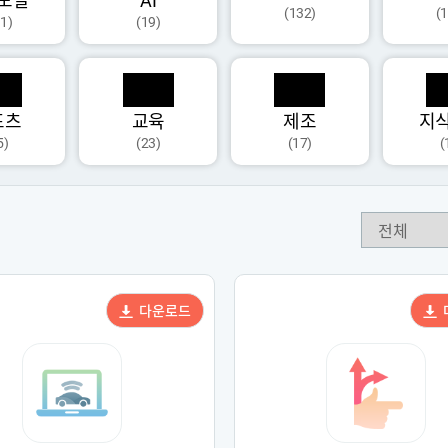
모달
AI
(132)
(
1)
(19)
포츠
교육
제조
지
5)
(23)
(17)
(
다운로드