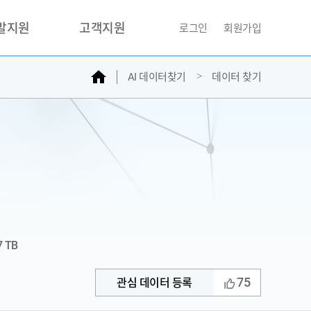
개발지원
고객지원
로그인
회원가입
홈
AI 데이터찾기
데이터 찾기
거래소
문의하기
자주찾는질문
민원접수
AI데이터등록신청
성과조사
7 TB
75
관심 데이터 등록