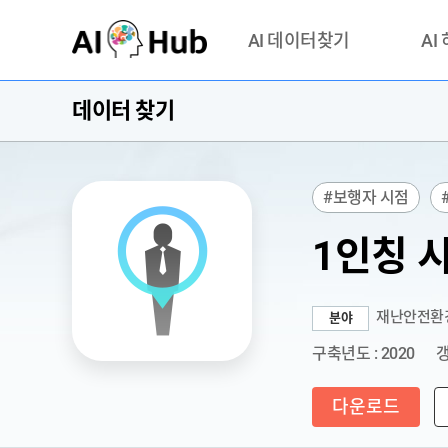
AI-Hub
AI 데이터찾기
AI
데이터 찾기
데이터 찾기
AI 허브
기관 제공 데이터
안심존이
AI 허브 오픈 API
이용정
#보행자 시점
연락처 
1인칭 
재난안전환
분야
구축년도 : 2020
갱
다운로드