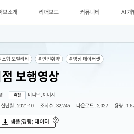
 허브소개
리더보드
커뮤니티
AI 
란?
리더보드(시범운영)
공지사항
AI데이터 
란?
활용성과 우수사례
책
품질가이드
# 소형 모빌리티
# 안전취약
# 영상 데이터셋
안내
시점 보행영상
경
비디오 , 이미지
유형
신년월 : 2021-10
조회수 :
32,245
다운로드 :
2,027
용량 :
1.5
샘플(경량) 데이터
?