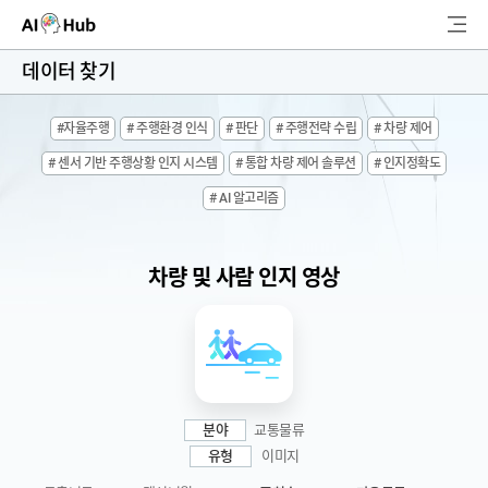
AI-Hub
데이터 찾기
로그인
회원가입
#자율주행
# 주행환경 인식
# 판단
# 주행전략 수립
# 차량 제어
검
# 센서 기반 주행상황 인지 시스템
# 통합 차량 제어 솔루션
# 인지정확도
색
# AI 알고리즘
AI 데이터찾기
AI 허브소개
차량 및 사람 인지 영상
리더보드
커뮤니티
AI 개발지원
분야
교통물류
유형
이미지
고객지원