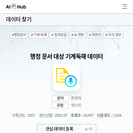
AI-Hub
데이터 찾기
로그인
회원가입
#행정문서
# 기계 독해
# 질의응답
# AI 챗봇
# 자연어
# 지식 정보
검
색
행정 문서 대상 기계독해 데이터
AI 데이터찾기
AI 허브소개
리더보드
분야
한국어
커뮤니티
유형
텍스트
구축년도 : 2021
갱신년월 : 2022-07
조회수 :
26,997
다운로드 :
1,624
AI 개발지원
관심 데이터 등록
65
고객지원