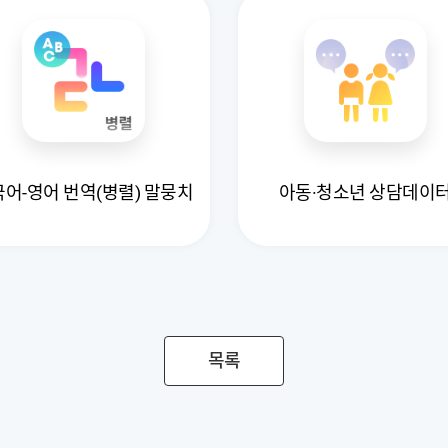
어-영어 번역(병렬) 말뭉치
아동·청소년 상담데이
목록