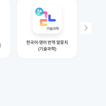
한국어-영어 번역 말뭉치
터
지
(기술과학)