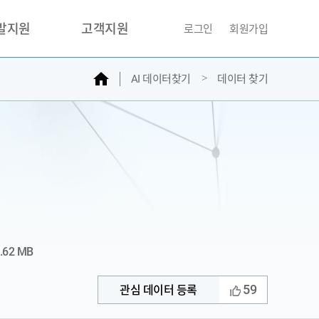
개발지원
고객지원
로그인
회원가입
홈
AI 데이터찾기
데이터 찾기
거래소
문의하기
자주찾는질문
민원접수
AI데이터등록신청
성과조사
.62 MB
59
관심 데이터 등록