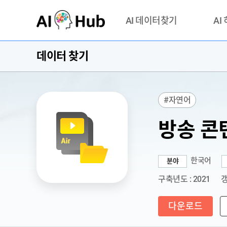
AI-Hub
AI 데이터찾기
AI
데이터 찾기
데이터 찾기
AI 허브
기관 제공 데이터
안심존이
AI 허브 오픈 API
이용정
#자연어
연락처 
방송 콘
한국어
분야
구축년도 : 2021
갱
다운로드