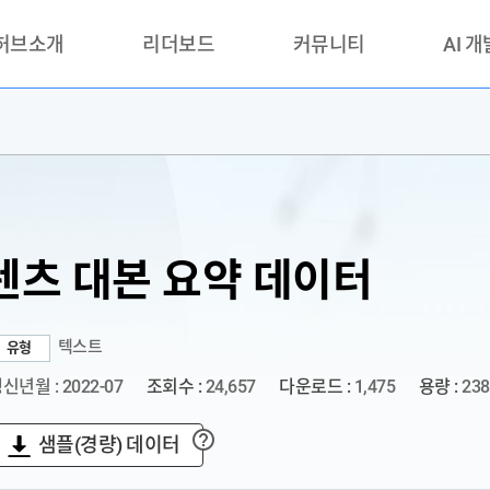
 허브소개
리더보드
커뮤니티
AI 
란?
리더보드(시범운영)
공지사항
AI데이터 
란?
활용성과 우수사례
책
품질가이드
안내
텐츠 대본 요약 데이터
텍스트
유형
신년월 : 2022-07
조회수 :
24,657
다운로드 :
1,475
용량 :
238
샘플(경량) 데이터
?