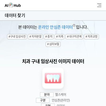
AI-Hub
데이터 찾기
로그인
회원가입
?
본 데이터는
온라인 안심존 데이터
입니다.
검
#구내 임상사진
# 치아분할
# 충치
# 치축
# 대구치관계
# 치과교정
색
# 심미보철
AI 데이터찾기
AI 허브소개
치과 구내 임상사진 이미지 데이터
리더보드
커뮤니티
AI 개발지원
분야
헬스케어
구분
안심존(온라인)
고객지원
유형
이미지