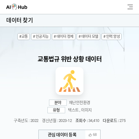
AI-Hub
데이터 찾기
로그인
회원가입
#교통
# 인공지능
# 데이터 정제
# 데이터 모델
# 인력 양성
검
색
교통법규 위반 상황 데이터
AI 데이터찾기
AI 허브소개
리더보드
분야
재난안전환경
커뮤니티
유형
텍스트 , 이미지
구축년도 : 2022
갱신년월 : 2023-12
조회수 :
34,410
다운로드 :
275
AI 개발지원
관심 데이터 등록
68
고객지원