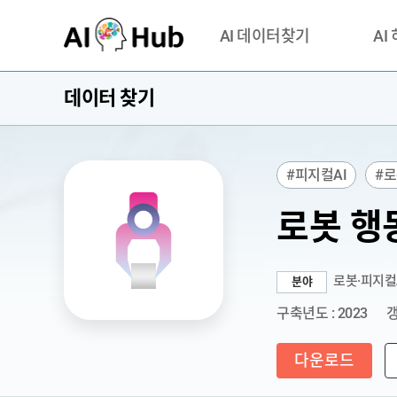
AI-Hub
AI 데이터찾기
AI
데이터 찾기
데이터 찾기
AI 허브
기관 제공 데이터
안심존이
AI 허브 오픈 API
이용정
#피지컬AI
#로
연락처 
로봇 행
로봇·피지컬
분야
구축년도 : 2023
갱
다운로드