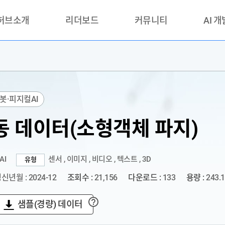
 허브소개
리더보드
커뮤니티
AI 
란?
리더보드(시범운영)
공지사항
AI데이터 
란?
활용성과 우수사례
책
품질가이드
봇·피지컬AI
안내
동 데이터(소형객체 파지)
AI
센서 , 이미지 , 비디오 , 텍스트 , 3D
유형
신년월 : 2024-12
조회수 :
21,156
다운로드 :
133
용량 :
243.
샘플(경량) 데이터
?