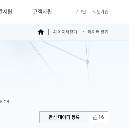
개발지원
고객지원
로그인
회원가입
홈
AI 데이터찾기
데이터 찾기
거래소
문의하기
자주찾는질문
민원접수
AI데이터등록신청
성과조사
15 GB
16
관심 데이터 등록