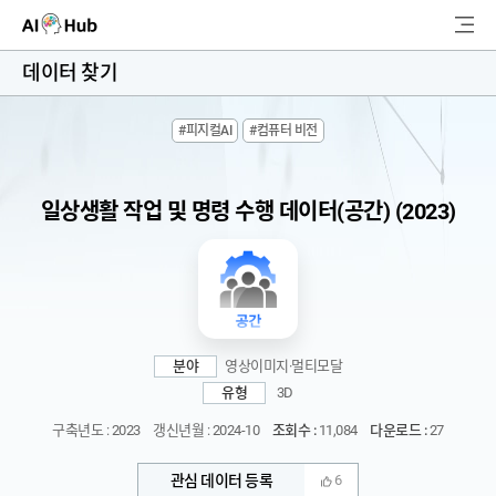
AI-Hub
데이터 찾기
로그인
회원가입
#피지컬AI
#컴퓨터 비전
검
색
일상생활 작업 및 명령 수행 데이터(공간) (2023)
AI 데이터찾기
AI 허브소개
리더보드
분야
영상이미지·멀티모달
커뮤니티
유형
3D
구축년도 : 2023
갱신년월 : 2024-10
조회수 :
11,084
다운로드 :
27
AI 개발지원
관심 데이터 등록
6
고객지원