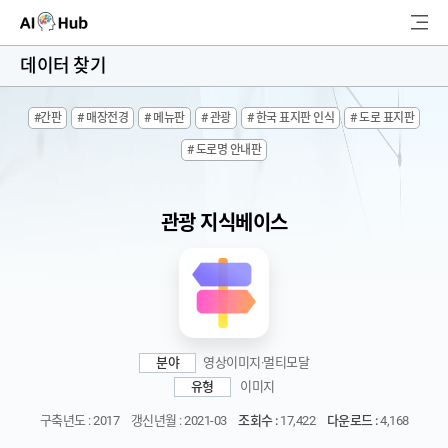
AI-Hub
데이터 찾기
로그인
회원가입
#간판
# 매장전경
# 메뉴판
# 관광
# 한국 표지판 인식
# 도로 표지판
검
# 도로명 안내판
색
AI 데이터찾기
관광 지식베이스
AI 허브소개
리더보드
커뮤니티
분야
영상이미지·멀티모달
유형
이미지
AI 개발지원
구축년도 : 2017
갱신년월 : 2021-03
조회수 :
17,422
다운로드 :
4,168
고객지원