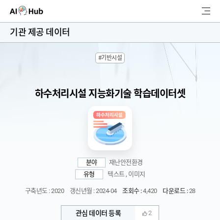
AI-Hub
기관 제공 데이터
로그인
회원가입
#기반시설
검
색
하수처리시설 지능화기술 학습데이터셋
AI 데이터찾기
AI 허브소개
리더보드
분야
재난안전환경
커뮤니티
유형
텍스트 , 이미지
구축년도 : 2020
갱신년월 : 2024-04
조회수 :
4,420
다운로드 :
28
AI 개발지원
관심 데이터 등록
2
고객지원