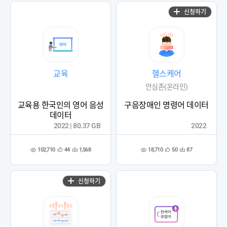
신청하기
교육
헬스케어
안심존(온라인)
교육용 한국인의 영어 음성
구음장애인 명령어 데이터
데이터
2022 | 80.37 GB
2022
102,710
18,710
44
1,568
50
87
관
다
관
다
조
조
심
운
심
운
회
회
등
수
등
수
수
수
록
록
신청하기