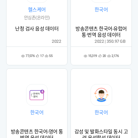
헬스케어
한국어
안심존(온라인)
난청 검사 음성 데이터
방송콘텐츠 한국어-유럽어
통·번역 음성 데이터
2022
2022 | 350.97 GB
77,076
15,319
17
55
20
2,176
관
다
관
다
조
조
심
운
심
운
회
회
등
수
등
수
수
수
록
록
한국어
한국어
방송콘텐츠 한국어-영어 통
감성 및 발화스타일 동시 고
번역 음성 데이터
려 음성합성 데이터