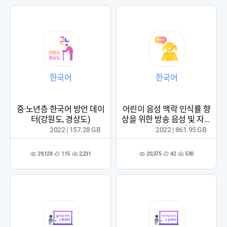
록
록
한국어
한국어
중·노년층 한국어 방언 데이
어린이 음성 맥락 인식률 향
터(강원도, 경상도)
상을 위한 방송 음성 및 자연
어 처리 학습용 데이터
2022 | 157.28 GB
2022 | 861.95 GB
29,128
20,375
115
2,231
42
530
관
다
관
다
조
조
심
운
심
운
회
회
등
수
등
수
수
수
록
록