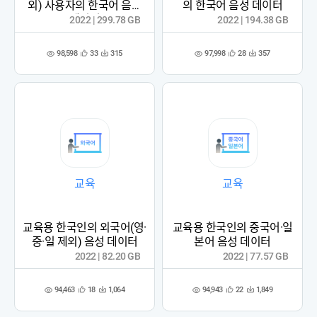
외) 사용자의 한국어 음성
의 한국어 음성 데이터
데이터
2022 | 299.78 GB
2022 | 194.38 GB
98,598
97,998
33
315
28
357
관
다
관
다
조
조
심
운
심
운
회
회
등
수
등
수
수
수
록
록
교육
교육
교육용 한국인의 외국어(영·
교육용 한국인의 중국어·일
중·일 제외) 음성 데이터
본어 음성 데이터
2022 | 82.20 GB
2022 | 77.57 GB
94,463
94,943
18
1,064
22
1,849
관
다
관
다
조
조
심
운
심
운
회
회
등
수
등
수
수
수
록
록