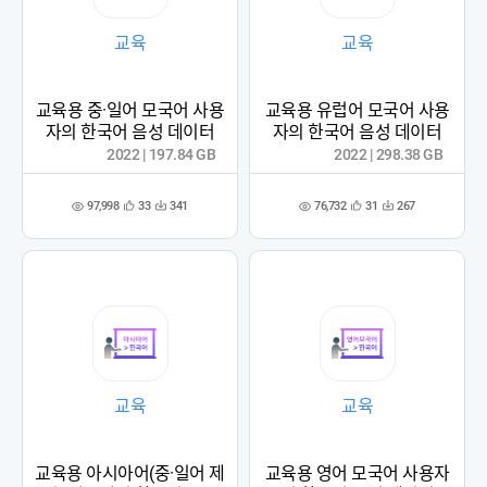
교육
교육
교육용 중·일어 모국어 사용
교육용 유럽어 모국어 사용
자의 한국어 음성 데이터
자의 한국어 음성 데이터
2022 | 197.84 GB
2022 | 298.38 GB
97,998
76,732
33
341
31
267
관
다
관
다
조
조
심
운
심
운
회
회
등
수
등
수
수
수
록
록
교육
교육
교육용 아시아어(중·일어 제
교육용 영어 모국어 사용자