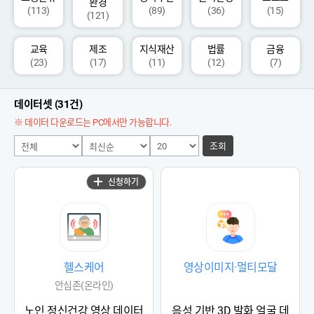
환경
(113)
(89)
(36)
(15)
(121)
교육
제조
지식재산
법률
금융
(23)
(17)
(11)
(12)
(7)
데이터셋 (31건)
※ 데이터 다운로드는 PC에서만 가능합니다.
조회
신청하기
헬스케어
영상이미지·멀티모달
안심존(온라인)
노인 정신건강 영상 데이터
음성 기반 3D 발화 얼굴 데