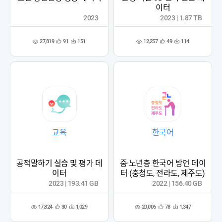
이터
2023
2023 | 1.87 TB
27,819
12,257
91
151
49
114
관
다
관
다
조
조
심
운
심
운
회
회
등
수
등
수
수
수
록
록
교육
한국어
공적말하기 실습 및 평가 데
중·노년층 한국어 방언 데이
이터
터 (충청도, 전라도, 제주도)
2023 | 193.41 GB
2022 | 156.40 GB
17,824
20,006
30
1,029
78
1,347
관
다
관
다
조
조
심
운
심
운
회
회
등
수
등
수
수
수