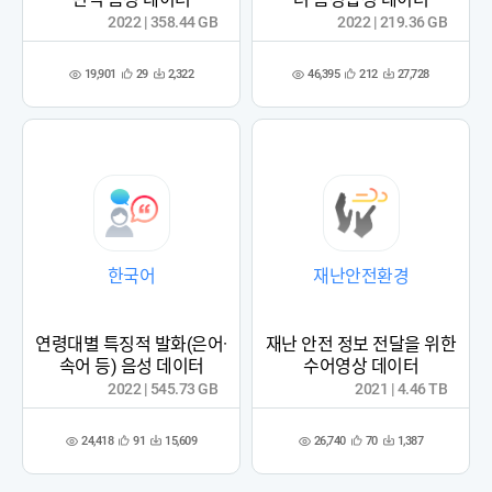
2022 | 358.44 GB
2022 | 219.36 GB
19,901
46,395
29
2,322
212
27,728
관
다
관
다
조
조
심
운
심
운
회
회
등
수
등
수
수
수
록
록
한국어
재난안전환경
연령대별 특징적 발화(은어·
재난 안전 정보 전달을 위한
속어 등) 음성 데이터
수어영상 데이터
2022 | 545.73 GB
2021 | 4.46 TB
24,418
26,740
91
15,609
70
1,387
관
다
관
다
조
조
심
운
심
운
회
회
등
수
등
수
수
수
록
록