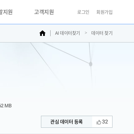
개발지원
고객지원
로그인
회원가입
홈
AI 데이터찾기
데이터 찾기
거래소
문의하기
자주찾는질문
민원접수
AI데이터등록신청
성과조사
62 MB
32
관심 데이터 등록