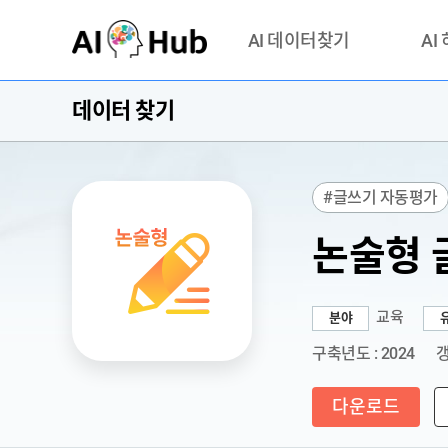
AI-Hub
AI 데이터찾기
AI
데이터 찾기
데이터 찾기
AI 허브
기관 제공 데이터
안심존이
AI 허브 오픈 API
이용정
#글쓰기 자동평가
연락처 
논술형 
교육
분야
구축년도 : 2024
갱
다운로드