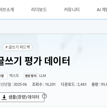
 허브소개
리더보드
커뮤니티
AI 
란?
리더보드(시범운영)
공지사항
AI데이터 
란?
활용성과 우수사례
책
품질가이드
# 글쓰기 피드백
안내
글쓰기 평가 데이터
텍스트
LLM
유형
생성 방식
신년월 : 2025-06
조회수 :
16,201
다운로드 :
2,443
용량 :
95.
샘플(경량) 데이터
?